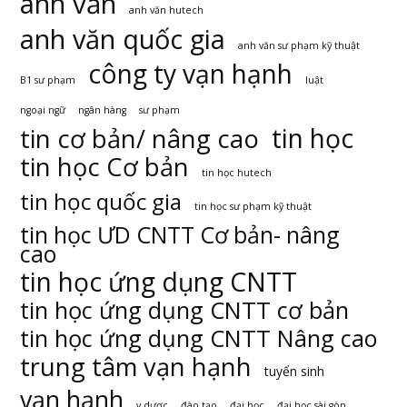
anh văn
anh văn hutech
anh văn quốc gia
anh văn sư phạm kỹ thuật
công ty vạn hạnh
B1 sư phạm
luật
ngoại ngữ
ngân hàng
sư phạm
tin học
tin cơ bản/ nâng cao
tin học Cơ bản
tin học hutech
tin học quốc gia
tin học sư phạm kỹ thuật
tin học ƯD CNTT Cơ bản- nâng
cao
tin học ứng dụng CNTT
tin học ứng dụng CNTT cơ bản
tin học ứng dụng CNTT Nâng cao
trung tâm vạn hạnh
tuyển sinh
vạn hạnh
y dược
đào tạo
đại học
đại học sài gòn