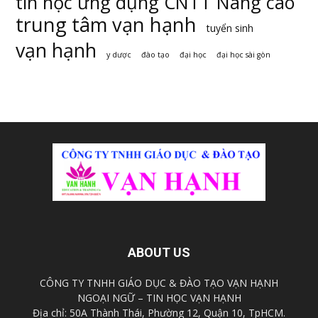
tin học ứng dụng CNTT Nâng cao
trung tâm vạn hạnh
tuyển sinh
vạn hạnh
y dược
đào tạo
đại học
đại học sài gòn
ABOUT US
CÔNG TY TNHH GIÁO DỤC & ĐÀO TẠO VẠN HẠNH
NGOẠI NGỮ – TIN HỌC VẠN HẠNH
Địa chỉ: 50A Thành Thái, Phường 12, Quận 10, TpHCM.