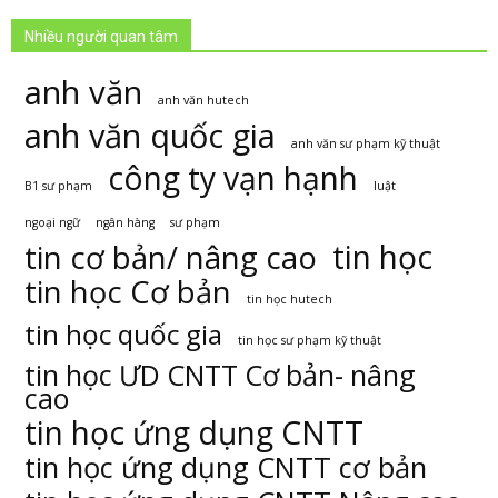
Nhiều người quan tâm
anh văn
anh văn hutech
anh văn quốc gia
anh văn sư phạm kỹ thuật
công ty vạn hạnh
B1 sư phạm
luật
ngoại ngữ
ngân hàng
sư phạm
tin học
tin cơ bản/ nâng cao
tin học Cơ bản
tin học hutech
tin học quốc gia
tin học sư phạm kỹ thuật
tin học ƯD CNTT Cơ bản- nâng
cao
tin học ứng dụng CNTT
tin học ứng dụng CNTT cơ bản