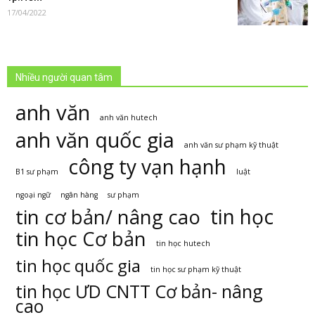
17/04/2022
Nhiều người quan tâm
anh văn
anh văn hutech
anh văn quốc gia
anh văn sư phạm kỹ thuật
công ty vạn hạnh
B1 sư phạm
luật
ngoại ngữ
ngân hàng
sư phạm
tin học
tin cơ bản/ nâng cao
tin học Cơ bản
tin học hutech
tin học quốc gia
tin học sư phạm kỹ thuật
tin học ƯD CNTT Cơ bản- nâng
cao