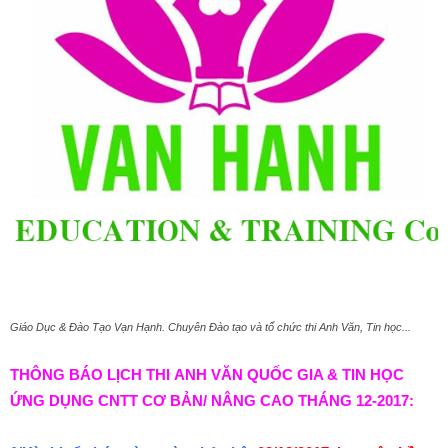
Giáo Dục & Đào Tạo Vạn Hạnh. Chuyên Đào tạo và tổ chức thi Anh Văn, Tin học...
THÔNG BÁO LỊCH THI ANH VĂN QUỐC GIA & TIN HỌC
ỨNG DỤNG CNTT CƠ BẢN/ NÂNG CAO THÁNG 12-2017: