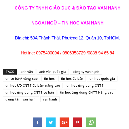
CÔNG TY TNHH GIÁO DỤC & ĐÀO TẠO VẠN HẠNH
NGOẠI NGỮ – TIN HỌC VẠN HẠNH
Địa chỉ: 50A Thành Thái, Phường 12, Quận 10, TpHCM.
Hotline: 0975400094 / 0906358729 /0888 94 65 94
TAGS
anh văn
anh văn quốc gia
công ty vạn hạnh
tin cơ bản/ nâng cao
tin học
tin học Cơ bản
tin học quốc gia
tin học ƯD CNTT Cơ bản- nâng cao
tin học ứng dụng CNTT
tin học ứng dụng CNTT cơ bản
tin học ứng dụng CNTT Nâng cao
trung tâm vạn hạnh
vạn hạnh