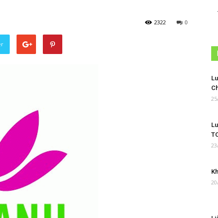
2322
0
er
Lu
Ch
25
Lu
TO
23
Kh
20