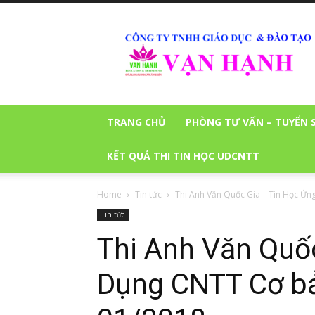
Ngoại
Ngữ
Tin
Học
TRANG CHỦ
PHÒNG TƯ VẤN – TUYỂN 
KẾT QUẢ THI TIN HỌC UDCNTT
Home
Tin tức
Thi Anh Văn Quốc Gia – Tin Học Ứn
Tin tức
Thi Anh Văn Quố
Dụng CNTT Cơ bả