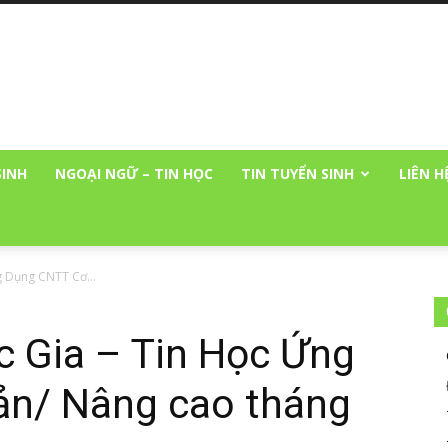
SINH
NGOẠI NGỮ – TIN HỌC
TIN TUYỂN SINH
LIÊN H
g Dụng CNTT Cơ...
c Gia – Tin Học Ứng
n/ Nâng cao tháng