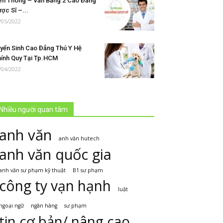
ên Thông – Văn Bằng 2 Cao Đẳng
ợc Sĩ –...
/05/2022
yển Sinh Cao Đẳng Thú Y Hệ
ính Quy Tại Tp.HCM
/04/2022
Nhiều người quan tâm
anh văn
anh văn hutech
anh văn quốc gia
anh văn sư phạm kỹ thuật
B1 sư phạm
công ty vạn hạnh
luật
ngoại ngữ
ngân hàng
sư phạm
tin cơ bản/ nâng cao