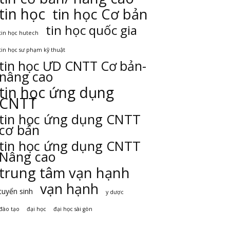
tin học
tin học Cơ bản
tin học quốc gia
tin học hutech
tin học sư phạm kỹ thuật
tin học ƯD CNTT Cơ bản-
nâng cao
tin học ứng dụng
CNTT
tin học ứng dụng CNTT
cơ bản
tin học ứng dụng CNTT
Nâng cao
trung tâm vạn hạnh
vạn hạnh
tuyển sinh
y dược
đào tạo
đại học
đại học sài gòn