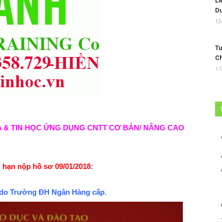
Li
Dư
13
Tu
Ch
17
A & TIN HỌC ỨNG DỤNG CNTT CƠ BẢN/ NÂNG CAO
, hạn nộp hồ sơ 09/01/2018
:
2 do Trường ĐH Ngân Hàng cấp.