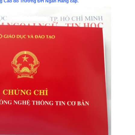
g Cao do Trường ĐH Ngân Hàng cấp.