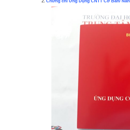
Chứng chỉ Ứng Dụng CNTT Cơ Bản/ Nân